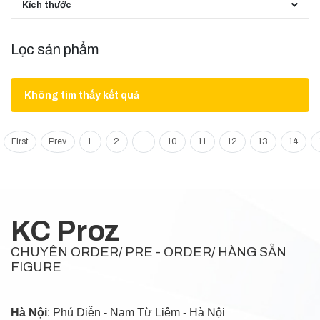
Kích thước
Lọc sản phẩm
Không tìm thấy kết quả
First
Prev
1
2
...
10
11
12
13
14
KC Proz
CHUYÊN ORDER/ PRE - ORDER/ HÀNG SẴN
FIGURE
Hà Nội
: Phú Diễn - Nam Từ Liêm - Hà Nội