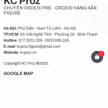
KC Proz
CHUYÊN ORDER/ PRE - ORDER/ HÀNG SẴN
FIGURE
Hà Nội
: Phú Diễn - Nam Từ Liêm - Hà Nội
TP.HCM
: Xô Viết Nghệ Tĩnh - Phường 26 - Bình Thạnh
Hotline
: 077.3031.309 - 0933.699.169
E-mail
: kcproz.figure@gmail.com
Website
: kcproz.vn
0
Copyright KC Proz ©2022.
GOOGLE MAP