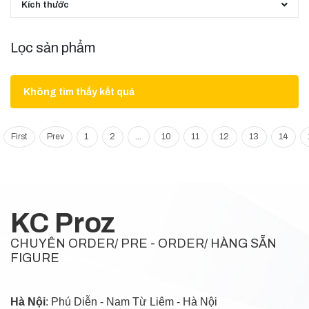
Kích thước
Lọc sản phẩm
Không tìm thấy kết quả
First
Prev
1
2
...
10
11
12
13
14
KC Proz
CHUYÊN ORDER/ PRE - ORDER/ HÀNG SẴN
FIGURE
Hà Nội
: Phú Diễn - Nam Từ Liêm - Hà Nội