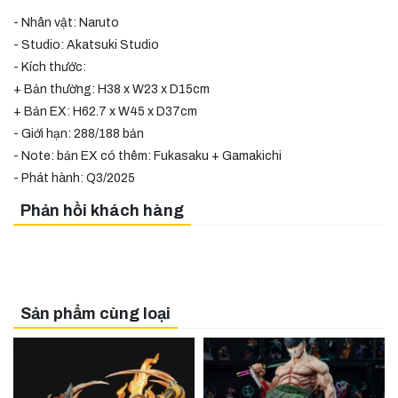
- Nhân vật: Naruto
- Studio: Akatsuki Studio
- Kích thước:
+ Bản thường: H38 x W23 x D15cm
+ Bản EX: H62.7 x W45 x D37cm
- Giới hạn: 288/188 bản
- Note: bản EX có thêm: Fukasaku + Gamakichi
- Phát hành: Q3/2025
Phản hồi khách hàng
Sản phẩm cùng loại