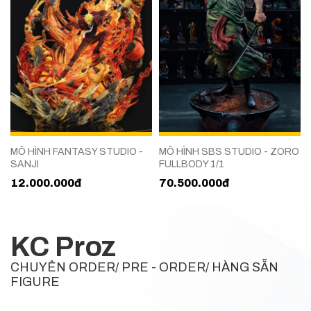
X
MÔ HÌNH FANTASY STUDIO -
MÔ HÌNH SBS STUDIO - ZORO
SANJI
FULLBODY 1/1
12.000.000đ
70.500.000đ
KC Proz
CHUYÊN ORDER/ PRE - ORDER/ HÀNG SẴN
FIGURE