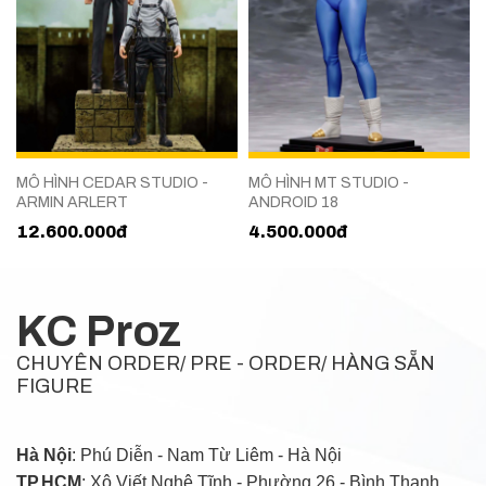
MÔ HÌNH CEDAR STUDIO -
MÔ HÌNH MT STUDIO -
ARMIN ARLERT
ANDROID 18
12.600.000đ
4.500.000đ
KC Proz
CHUYÊN ORDER/ PRE - ORDER/ HÀNG SẴN
FIGURE
Hà Nội
: Phú Diễn - Nam Từ Liêm - Hà Nội
TP.HCM
: Xô Viết Nghệ Tĩnh - Phường 26 - Bình Thạnh