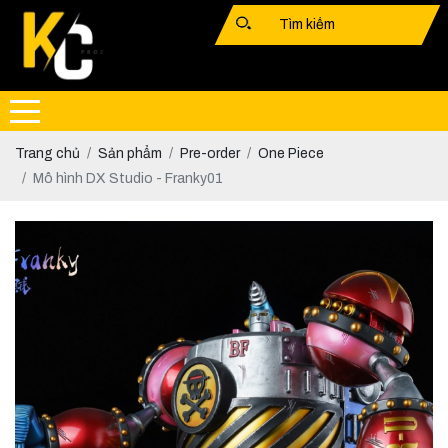
Trang chủ
Sản phẩm
Pre-order
One Piece
Mô hình DX Studio - Franky01