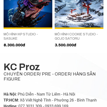
MÔ HÌNH KP STUDIO -
MÔ HÌNH COOKIE STUDIO -
SASUKE
GOJO SATORU
8.300.000đ
3.500.000đ
KC Proz
CHUYÊN ORDER/ PRE - ORDER/ HÀNG SẴN
FIGURE
Hà Nội
: Phú Diễn - Nam Từ Liêm - Hà Nội
TP.HCM
: Xô Viết Nghệ Tĩnh - Phường 26 - Bình Thạnh
Hotline
: 077.3031.309 - 0933.699.169