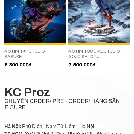
MÔ HÌNH KP STUDIO -
MÔ HÌNH COOKIE STUDIO -
SASUKE
GOJO SATORU
8.300.000đ
3.500.000đ
KC Proz
CHUYÊN ORDER/ PRE - ORDER/ HÀNG SẴN
FIGURE
Hà Nội
: Phú Diễn - Nam Từ Liêm - Hà Nội
TP.HCM
: Xô Viết Nghệ Tĩnh - Phường 26 - Bình Thạnh