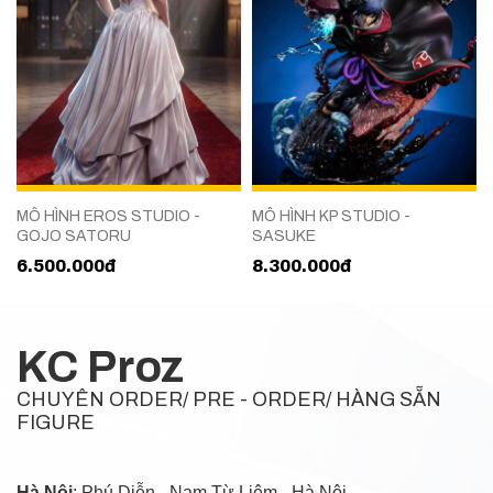
ROS STUDIO -
MÔ HÌNH KP STUDIO -
MÔ HÌNH COO
TORU
SASUKE
GOJO SATO
0đ
8.300.000đ
3.500.000đ
KC Proz
CHUYÊN ORDER/ PRE - ORDER/ HÀNG SẴN
FIGURE
Hà Nội
: Phú Diễn - Nam Từ Liêm - Hà Nội