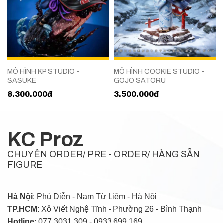
MÔ HÌNH KP STUDIO -
MÔ HÌNH COOKIE STUDIO -
SASUKE
GOJO SATORU
8.300.000đ
3.500.000đ
KC Proz
CHUYÊN ORDER/ PRE - ORDER/ HÀNG SẴN
FIGURE
Hà Nội
: Phú Diễn - Nam Từ Liêm - Hà Nội
TP.HCM
: Xô Viết Nghệ Tĩnh - Phường 26 - Bình Thạnh
Hotline
: 077.3031.309 - 0933.699.169